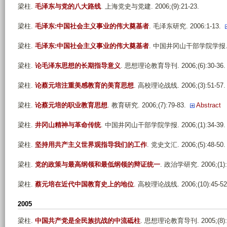
梁柱
.
毛泽东与党的八大路线
. 上海党史与党建. 2006;(9):21-23.
梁柱
.
毛泽东:中国社会主义事业的伟大奠基者
. 毛泽东研究. 2006:1-13.
梁柱
.
毛泽东:中国社会主义事业的伟大奠基者
. 中国井冈山干部学院学报. 200
梁柱
.
论毛泽东思想的长期指导意义
. 思想理论教育导刊. 2006;(6):30-36.
梁柱
.
论蔡元培注重美感教育的美育思想
. 高校理论战线. 2006;(3):51-57.
梁柱
.
论蔡元培的职业教育思想
. 教育研究. 2006;(7):79-83.
Abstract
梁柱
.
井冈山精神与革命传统
. 中国井冈山干部学院学报. 2006;(1):34-39.
梁柱
.
坚持用共产主义世界观指导我们的工作
. 党史文汇. 2006;(5):48-50.
梁柱
.
党的政策与最高纲领和最低纲领的辩证统一
. 政治学研究. 2006;(1):
梁柱
.
蔡元培在近代中国教育史上的地位
. 高校理论战线. 2006;(10):45-52
2005
梁柱
.
中国共产党是全民族抗战的中流砥柱
. 思想理论教育导刊. 2005;(8):3