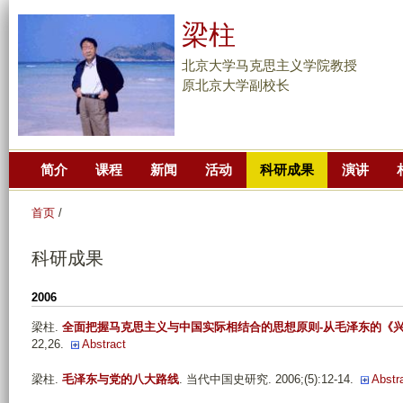
跳
梁柱
转
到
北京大学马克思主义学院教授
页
原北京大学副校长
面
的
主
简介
课程
新闻
活动
科研成果
演讲
要
内
首页
/
容
部
科研成果
分
2006
梁柱
.
全面把握马克思主义与中国实际相结合的思想原则-从毛泽东的《
22,26.
Abstract
梁柱
.
毛泽东与党的八大路线
. 当代中国史研究. 2006;(5):12-14.
Abstr