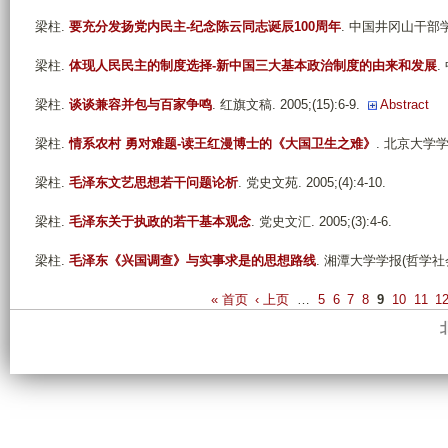
梁柱
.
要充分发扬党内民主-纪念陈云同志诞辰100周年
. 中国井冈山干部学院学报
梁柱
.
体现人民民主的制度选择-新中国三大基本政治制度的由来和发展
.
梁柱
.
谈谈兼容并包与百家争鸣
. 红旗文稿. 2005;(15):6-9.
Abstract
梁柱
.
情系农村 勇对难题-读王红漫博士的《大国卫生之难》
. 北京大学学报
梁柱
.
毛泽东文艺思想若干问题论析
. 党史文苑. 2005;(4):4-10.
梁柱
.
毛泽东关于执政的若干基本观念
. 党史文汇. 2005;(3):4-6.
梁柱
.
毛泽东《兴国调查》与实事求是的思想路线
. 湘潭大学学报(哲学社会科学
P
« 首页
‹ 上页
…
5
6
7
8
9
10
11
1
a
g
e
s