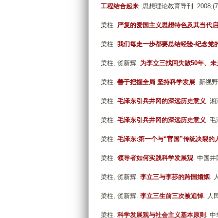
工程结合起来
. 思想理论教育导刊. 2008;(7):
梁柱
.
严复的爱国主义思想特色及其当代
梁柱
.
我们每走一步都要总结经验-纪念党
梁柱, 贺新辉
.
为李立三找回失散50年、
梁柱
.
善于把握全局 坚持科学发展
. 新视野. 
梁柱
.
毛泽东引兵井冈的深远历史意义
. 湘
梁柱
.
毛泽东引兵井冈的深远历史意义
. 毛
梁柱
.
毛泽东:第一个与“官国”传统决裂的
梁柱
.
领导者如何实践科学发展观
. 中国井冈
梁柱, 贺新辉
.
李立三与李莎的跨国婚姻
. 
梁柱, 贺新辉
.
李立三生前三次被追悼
. 人民
梁柱
.
科学发展观与社会主义基本原则
. 中