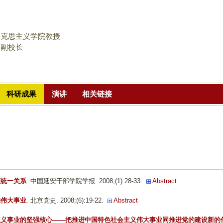
跳
转
到
马克思主义学院教授
页
学副校长
面
的
主
科研成果
演讲
相关链接
要
内
容
部
分
证统一关系
. 中国延安干部学院学报. 2008;(1):28-33.
Abstract
的伟大事业
. 北京党史. 2008;(6):19-22.
Abstract
主义事业的坚强核心——把推进中国特色社会主义伟大事业同推进党的建设新的