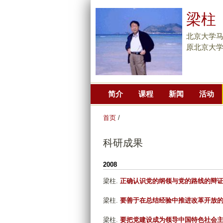
梁柱
北京大学
原北京大
简介
课程
新闻
活动
首页
/
科研成果
2008
梁柱
.
正确认识党的纲领与党的路线的辩
梁柱
.
要善于在总结经验中推进改革开放
梁柱
.
要把党建设成为领导中国特色社会