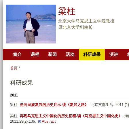
跳
梁柱
转
到
北京大学马克思主义学院教授
页
原北京大学副校长
面
的
主
简介
课程
新闻
活动
科研成果
演讲
要
内
首页
/
容
部
科研成果
分
2011
梁柱
.
走向民族复兴的历史启示-读《复兴之路》
. 北京支部生活. 2011;(1):
梁柱
.
再现马克思主义中国化的历史征程-读《马克思主义中国化史》
. 
2011;29(2):136.
Abstract