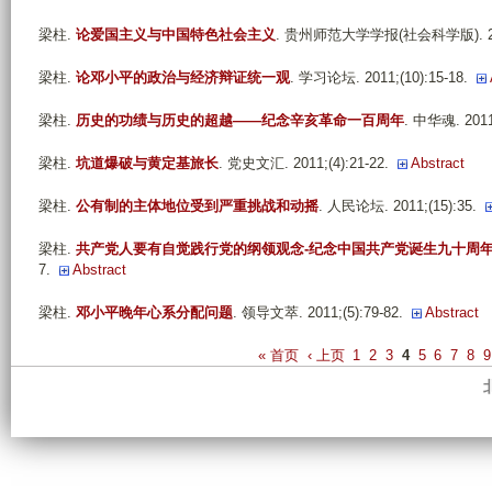
梁柱
.
论爱国主义与中国特色社会主义
. 贵州师范大学学报(社会科学版). 2011
梁柱
.
论邓小平的政治与经济辩证统一观
. 学习论坛. 2011;(10):15-18.
梁柱
.
历史的功绩与历史的超越——纪念辛亥革命一百周年
. 中华魂. 2011;
梁柱
.
坑道爆破与黄定基旅长
. 党史文汇. 2011;(4):21-22.
Abstract
梁柱
.
公有制的主体地位受到严重挑战和动摇
. 人民论坛. 2011;(15):35.
梁柱
.
共产党人要有自觉践行党的纲领观念-纪念中国共产党诞生九十周
7.
Abstract
梁柱
.
邓小平晚年心系分配问题
. 领导文萃. 2011;(5):79-82.
Abstract
P
« 首页
‹ 上页
1
2
3
4
5
6
7
8
9
a
g
e
s