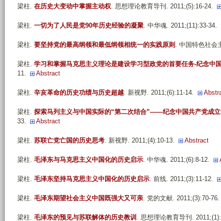
梁柱
.
在历史大变动中掌握主动权
. 思想理论教育导刊. 2011;(5):16-24.
梁柱
.
一切为了人民是党90年历史经验的凝聚
. 中华魂. 2011;(11):33-34.
梁柱
.
要坚持党的最高纲领和最低纲领相统一的实践原则
. 中国特色社会主义研
梁柱
.
学习和掌握马克思主义理论是建设学习型政党的首要任务-纪念中国
11.
Abstract
梁柱
.
辛亥革命的历史功绩与历史超越
. 新视野. 2011;(6):11-14.
Abstr
梁柱
.
探索马列主义与中国实际的“第二次结合”——纪念中国共产党成立
33.
Abstract
梁柱
.
苏联亡党亡国的历史思考
. 新视野. 2011;(4):10-13.
Abstract
梁柱
.
毛泽东与马克思主义中国化的历史启示
. 中华魂. 2011;(6):8-12.
梁柱
.
毛泽东坚持马克思主义中国化的历史启示
. 前线. 2011;(3):11-12.
梁柱
.
毛泽东期望社会主义中国既强大又可亲
. 党的文献. 2011;(3):70-76.
梁柱
.
毛泽东的预见与苏联解体的历史教训
. 思想理论教育导刊. 2011;(1):3