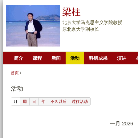
跳
梁柱
转
到
北京大学马克思主义学院教授
页
原北京大学副校长
面
的
主
简介
课程
新闻
活动
科研成果
演讲
要
内
首页
/
容
部
活动
分
(active tab)
月
周
日
年
不久以后
过往活动
一月 2026