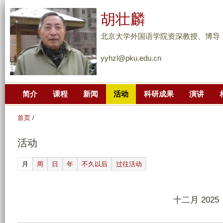
跳
胡壮麟
转
到
北京大学外国语学院资深教授、博导
页
yyhzl@pku.edu.cn
面
的
主
简介
课程
新闻
活动
科研成果
演讲
要
内
首页
/
容
部
活动
分
(active tab)
月
周
日
年
不久以后
过往活动
十二月 2025