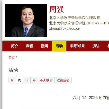
跳
周强
转
到
北京大学政府管理学院助理教授
页
北京大学政府管理学院 010-6276619
zhouq@pku.edu.cn
面
的
主
简介
课程
新闻
活动
科研成果
演讲
要
内
首页
/
容
部
活动
分
(active tab)
月
周
日
年
不久以后
过往活动
六月 14, 2026 所