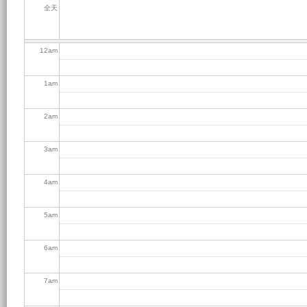
全天
12
am
1
am
2
am
3
am
4
am
5
am
6
am
7
am