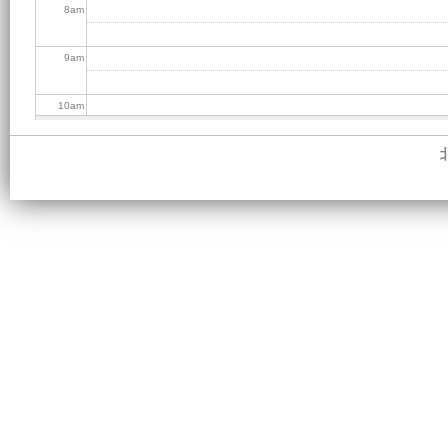
8
am
9
am
10
am
11
am
12
pm
1
pm
2
pm
3
pm
4
pm
5
pm