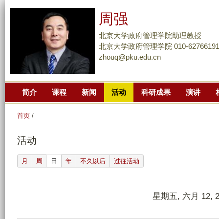
跳
周强
转
到
北京大学政府管理学院助理教授
页
北京大学政府管理学院 010-6276619
zhouq@pku.edu.cn
面
的
主
简介
课程
新闻
活动
科研成果
演讲
要
内
首页
/
容
部
活动
分
(active tab)
月
周
日
年
不久以后
过往活动
星期五, 六月 12, 2