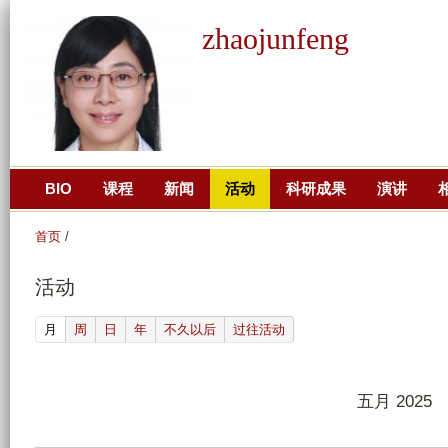
跳
zhaojunfeng
转
到
页
面
的
主
BIO
课程
新闻
活动
科研成果
演讲
要
内
首页
/
容
部
活动
分
(active tab)
月
周
日
年
不久以后
过往活动
五月 2025