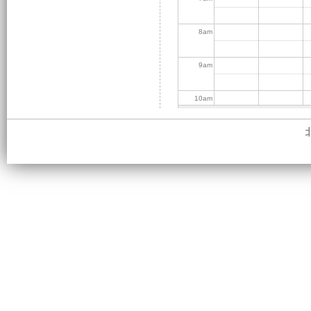
8
am
9
am
10
am
11
am
12
pm
1
pm
2
pm
3
pm
4
pm