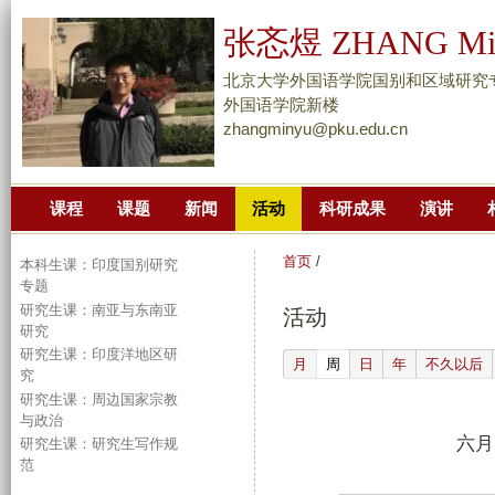
跳
张忞煜 ZHANG Mi
转
到
北京大学外国语学院国别和区域研究
页
外国语学院新楼
zhangminyu@pku.edu.cn
面
的
主
课程
课题
新闻
活动
科研成果
演讲
要
内
首页
/
本科生课：印度国别研究
容
专题
部
研究生课：南亚与东南亚
活动
分
研究
研究生课：印度洋地区研
(active tab)
月
周
日
年
不久以后
究
研究生课：周边国家宗教
与政治
六月 
研究生课：研究生写作规
范