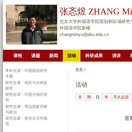
跳
张忞煜 ZHANG Mi
转
到
北京大学外国语学院国别和区域研究
页
外国语学院新楼
zhangminyu@pku.edu.cn
面
的
主
课程
课题
新闻
活动
科研成果
演讲
要
内
首页
/
本科生课：印度国别研究
容
专题
部
研究生课：南亚与东南亚
活动
分
研究
研究生课：印度洋地区研
(active tab)
月
周
日
年
不久以后
究
研究生课：周边国家宗教
与政治
星期
研究生课：研究生写作规
范