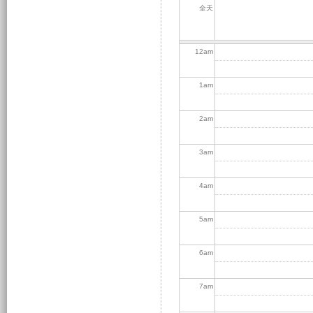
全天
12
am
1
am
2
am
3
am
4
am
5
am
6
am
7
am