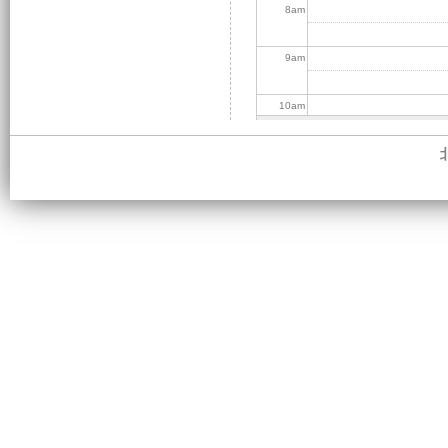
8
am
9
am
10
am
11
am
12
pm
1
pm
2
pm
3
pm
4
pm
5
pm