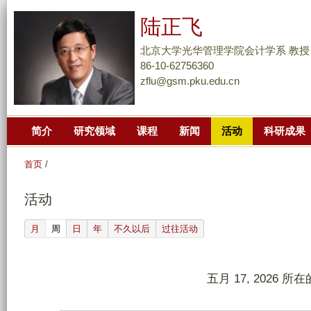
跳
陆正飞
转
到
北京大学光华管理学院会计学系 教授
页
86-10-62756360
zflu@gsm.pku.edu.cn
面
的
主
简介
研究领域
课程
新闻
活动
科研成果
要
内
首页
/
容
部
活动
分
(active tab)
月
周
日
年
不久以后
过往活动
五月 17, 2026 所