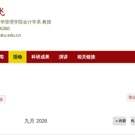
跳
飞
转
到
华管理学院会计学系 教授
页
56360
pku.edu.cn
面
的
主
闻
活动
科研成果
演讲
相关链接
要
内
容
部
分
导
动
九月 2026
« 向前
向