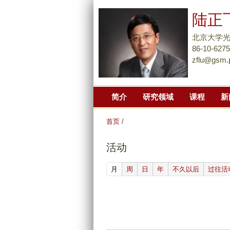
陆正
北京大学光
86-10-627
zflu@gsm.
简介
研究领域
课程
新
首页
/
活动
(active tab)
月
周
日
年
不久以后
过往活