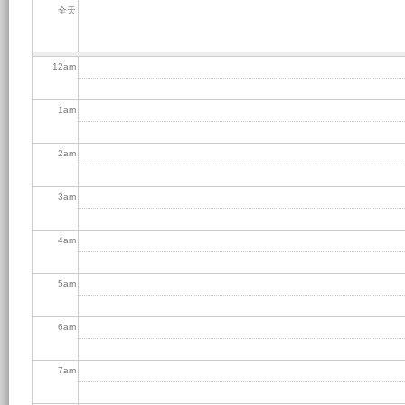
全天
12
am
1
am
2
am
3
am
4
am
5
am
6
am
7
am