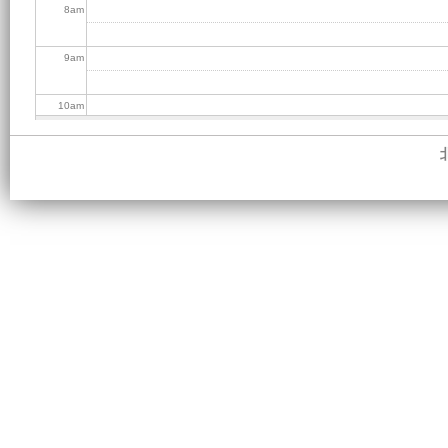
8
am
9
am
10
am
11
am
12
pm
1
pm
2
pm
3
pm
4
pm
5
pm