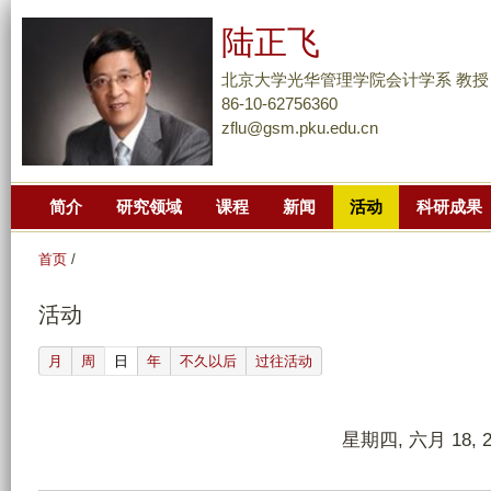
跳
陆正飞
转
到
北京大学光华管理学院会计学系 教授
页
86-10-62756360
zflu@gsm.pku.edu.cn
面
的
主
简介
研究领域
课程
新闻
活动
科研成果
要
内
首页
/
容
部
活动
分
(active tab)
月
周
日
年
不久以后
过往活动
星期四, 六月 18, 2