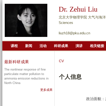
跳
Dr. Zehui Liu
转
到
北京大学物理学院 大气与海洋科学系 Dep
页
Sciences
面
liuzh18@pku.edu.cn
的
主
课程
新闻
活动
科研成果
演讲
相关链接
要
内
容
CV
最新科研成果
部
The nonlinear response of fine
分
particulate matter pollution to
个人
ammonia emission reductions in
North China
更多成果
政治面貌：