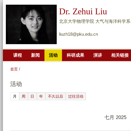
跳
Dr. Zehui Liu
转
到
北京大学物理学院 大气与海洋科学系 Dept. of 
页
liuzh18@pku.edu.cn
面
的
主
课程
新闻
活动
科研成果
演讲
相关链接
要
内
首页
/
容
部
活动
分
(active tab)
月
周
日
年
不久以后
过往活动
七月 2025