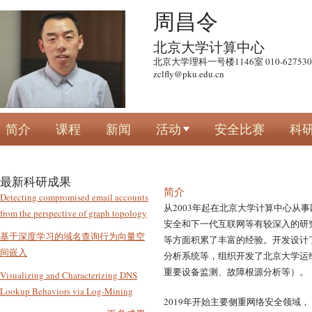
跳
周昌令
转
北京大学计算中心
到
北京大学理科一号楼1146室 010-627530
页
zclfly@pku.edu.cn
面
的
主
简介
课程
新闻
活动
安全比赛
科
要
内
容
最新科研成果
部
简介
Detecting compromised email accounts
从
2003
年起在北京大学计算中心从事
分
from the perspective of graph topology
安全和下一代互联网等有较深入的研
基于深度学习的域名查询行为向量空
等方面积累了丰富的经验。开发设计
间嵌入
分析系统等，组织开发了北京大学运
重要设备监测、故障根源分析等）。
Visualizing and Characterizing DNS
Lookup Behaviors via Log-Mining
2019年开始主要侧重网络安全领域