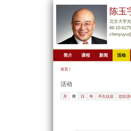
陈玉
北京大学光
86-10-627
chenyuyu@
简介
课程
新闻
活动
首页
/
活动
(active tab)
月
周
日
年
不久以后
过往活