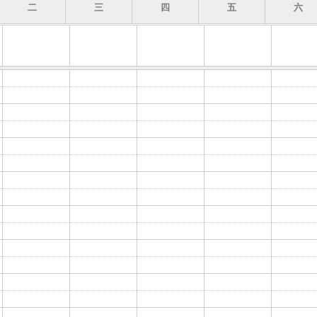
二
三
四
五
六