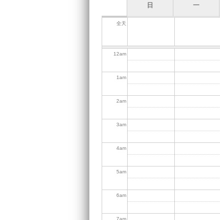
日
一
全天
12
am
1
am
2
am
3
am
4
am
5
am
6
am
7
am