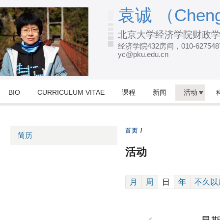
跳
袁诚 （Cheng
转
北京大学经济学院财政
到
经济学院432房间，010-627548
页
yc@pku.edu.cn
面
的
主
BIO
CURRICULUM VITAE
课程
新闻
活动
要
内
容
首页
/
简历
部
活动
分
(active tab)
月
周
日
年
不久以