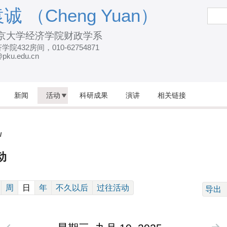
跳
诚 （Cheng Yuan）
搜
索
转
京大学经济学院财政学系
到
学院432房间，010-62754871
页
pku.edu.cn
面
的
主
新闻
活动
科研成果
演讲
相关链接
要
内
容
/
部
动
分
(active tab)
周
日
年
不久以后
过往活动
导出