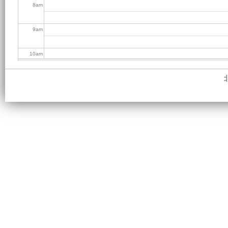
8
am
9
am
10
am
11
am
12
pm
1
pm
2
pm
3
pm
4
pm
5
pm