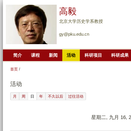
跳
高毅
转
到
北京大学历史学系教授
页
gy@pku.edu.cn
面
的
主
简介
课程
新闻
活动
科研项目
科研成果
要
内
首页
/
容
部
活动
分
(active tab)
月
周
日
年
不久以后
过往活动
星期二, 九月 16, 2