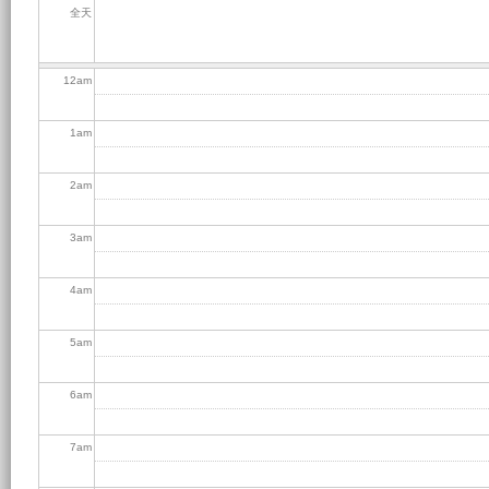
全天
12
am
1
am
2
am
3
am
4
am
5
am
6
am
7
am