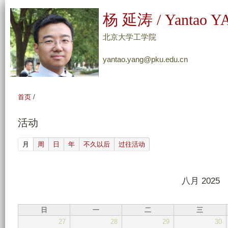
跳
杨 延涛 / Yantao 
转
到
北京大学工学院
页
yantao.yang@pku.edu.cn
面
的
主
首页
/
要
内
活动
容
部
(active tab)
月
周
日
年
不久以后
过往活动
分
八月 2025
日
一
二
三
27
28
29
30