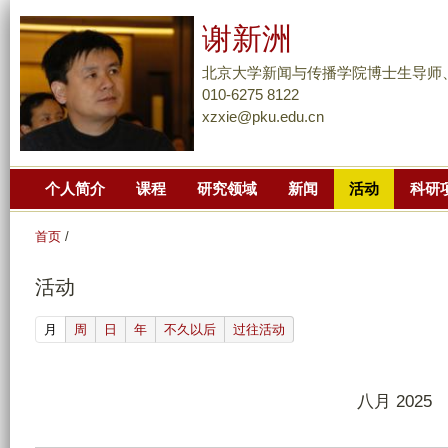
跳
谢新洲
转
到
北京大学新闻与传播学院博士生导师
页
010-6275 8122
xzxie@pku.edu.cn
面
的
主
个人简介
课程
研究领域
新闻
活动
科研
要
内
首页
/
容
部
活动
分
(active tab)
月
周
日
年
不久以后
过往活动
八月 2025