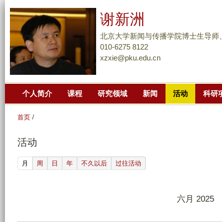
跳
谢新洲
转
到
北京大学新闻与传播学院博士生导师
页
010-6275 8122
xzxie@pku.edu.cn
面
的
主
个人简介
课程
研究领域
新闻
活动
科研
要
内
首页
/
容
部
活动
分
(active tab)
月
周
日
年
不久以后
过往活动
六月 2025