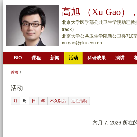
跳
高旭 （Xu Gao），
转
到
北京大学医学部公共卫生学院助理教授/副研究员 （
页
track）
面
北京大学公共卫生学院新公卫楼710
xu.gao@pku.edu.cn
的
主
BIO
课程
新闻
活动
科研成果
演讲
要
内
首页
/
容
部
活动
分
(active tab)
月
周
日
年
不久以后
过往活动
六月 7, 2026 所