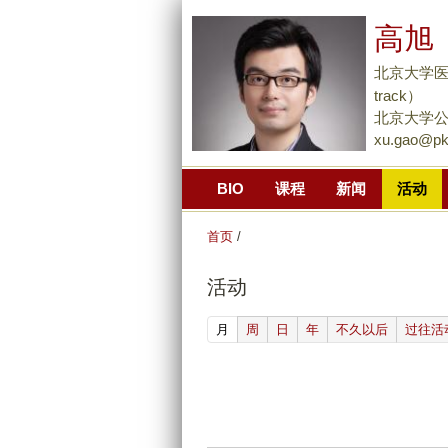
高旭 
北京大学医学部
track）
北京大学公
xu.gao@pk
BIO
课程
新闻
活动
首页
/
活动
(active tab)
月
周
日
年
不久以后
过往活