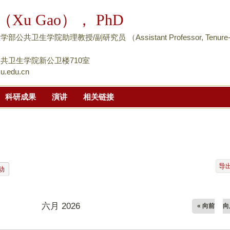
跳
（Xu Gao）， PhD
转
到
公共卫生学院助理教授/副研究员 （Assistant Professor, Tenure
页
面
共卫生学院新公卫楼710室
u.edu.cn
的
主
科研成果
演讲
相关链接
要
内
容
部
分
导
动
六月 2026
« 向前
向