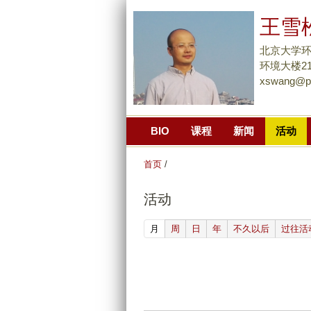
王雪
北京大学环
环境大楼211
xswang@pk
BIO
课程
新闻
活动
首页
/
活动
(active tab)
月
周
日
年
不久以后
过往活