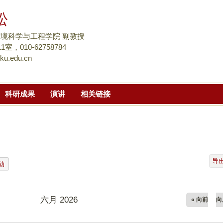
跳
松
转
到
境科学与工程学院 副教授
页
室，010-62758784
u.edu.cn
面
的
主
科研成果
演讲
相关链接
要
内
容
部
分
导
动
六月 2026
« 向前
向