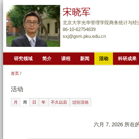
跳
宋晓军
转
到
北京大学光华管理学院商务统计与经
页
86-10-62754839
sxj@gsm.pku.edu.cn
面
的
主
研究领域
简介
课程
新闻
活动
科研成果
要
内
首页
/
容
部
活动
分
(active tab)
月
周
日
年
不久以后
过往活动
六月 7, 2026 所