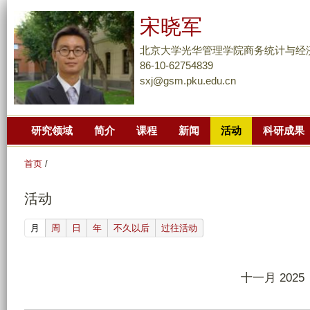
跳
宋晓军
转
到
北京大学光华管理学院商务统计与经
页
86-10-62754839
sxj@gsm.pku.edu.cn
面
的
主
研究领域
简介
课程
新闻
活动
科研成果
要
内
首页
/
容
部
活动
分
(active tab)
月
周
日
年
不久以后
过往活动
十一月 2025