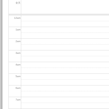
全天
12
am
1
am
2
am
3
am
4
am
5
am
6
am
7
am