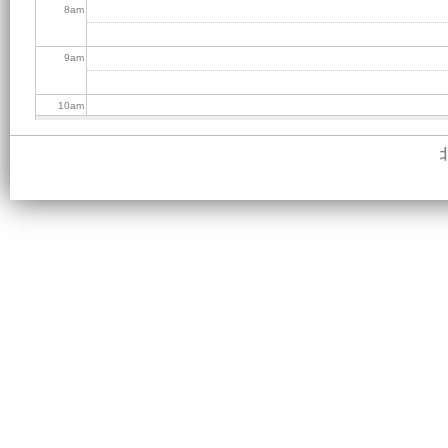
8
am
9
am
10
am
11
am
12
pm
1
pm
2
pm
3
pm
4
pm
5
pm