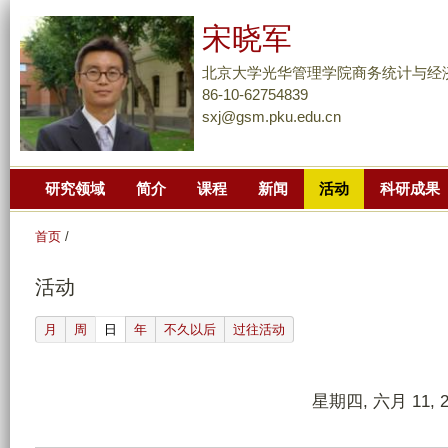
跳
宋晓军
转
到
北京大学光华管理学院商务统计与经
页
86-10-62754839
sxj@gsm.pku.edu.cn
面
的
主
研究领域
简介
课程
新闻
活动
科研成果
要
内
首页
/
容
部
活动
分
(active tab)
月
周
日
年
不久以后
过往活动
星期四, 六月 11, 2