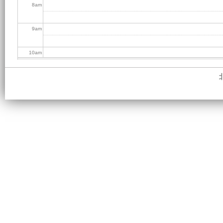
8
am
9
am
10
am
11
am
12
pm
1
pm
2
pm
3
pm
4
pm
5
pm