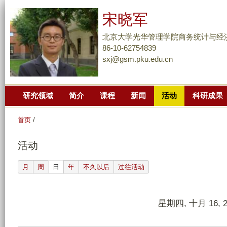
跳
宋晓军
转
到
北京大学光华管理学院商务统计与经
页
86-10-62754839
sxj@gsm.pku.edu.cn
面
的
主
研究领域
简介
课程
新闻
活动
科研成果
要
内
首页
/
容
部
活动
分
(active tab)
月
周
日
年
不久以后
过往活动
星期四, 十月 16, 2