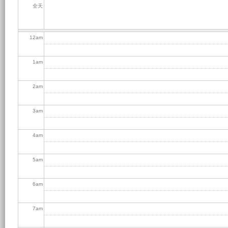
全天
12
am
1
am
2
am
3
am
4
am
5
am
6
am
7
am