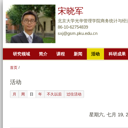
跳
宋晓军
转
到
北京大学光华管理学院商务统计与经
页
86-10-62754839
sxj@gsm.pku.edu.cn
面
的
主
研究领域
简介
课程
新闻
活动
科研成果
要
内
首页
/
容
部
活动
分
(active tab)
月
周
日
年
不久以后
过往活动
星期六, 七月 19, 2