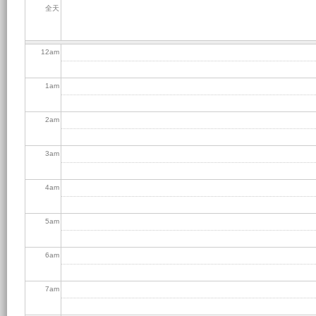
全天
12
am
1
am
2
am
3
am
4
am
5
am
6
am
7
am