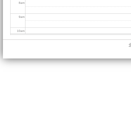
8
am
9
am
10
am
11
am
12
pm
1
pm
2
pm
3
pm
4
pm
5
pm