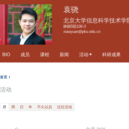
跳
袁骁
转
到
北京大学信息科学技术学
页
静园5院106-3
xiaoyuan@pku.edu.cn
面
的
主
BIO
成员
课程
新闻
活动
科研成果
要
内
容
首页
/
部
分
活动
(active tab)
月
周
日
年
不久以后
过往活动