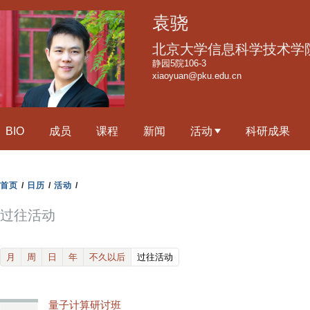
跳
袁骁
转
到
北京大学信息科学技术学
页
静园5院106-3
xiaoyuan@pku.edu.cn
面
的
主
BIO
成员
课程
新闻
活动
科研成果
要
内
容
首页
/
日历
/
活动
/
部
分
过往活动
(active tab)
月
周
日
年
不久以后
过往活动
量子计算研讨班