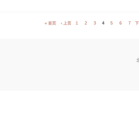
P
« 首页
‹ 上页
1
2
3
4
5
6
7
下
a
g
e
s