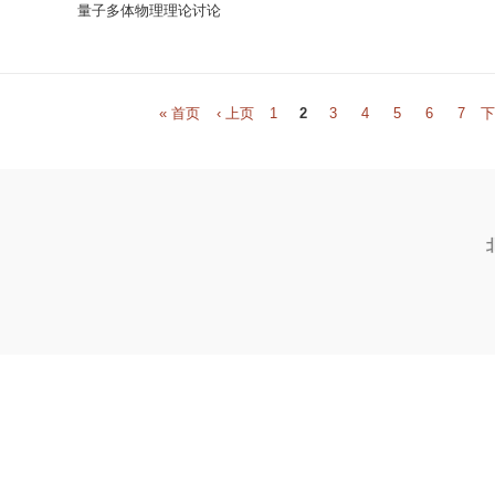
量子多体物理理论讨论
P
« 首页
‹ 上页
1
2
3
4
5
6
7
下
a
g
e
s