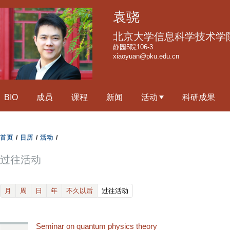
跳
袁骁
转
到
北京大学信息科学技术学
页
静园5院106-3
xiaoyuan@pku.edu.cn
面
的
主
BIO
成员
课程
新闻
活动
科研成果
要
内
容
首页
/
日历
/
活动
/
部
分
过往活动
(active tab)
月
周
日
年
不久以后
过往活动
Seminar on quantum physics theory