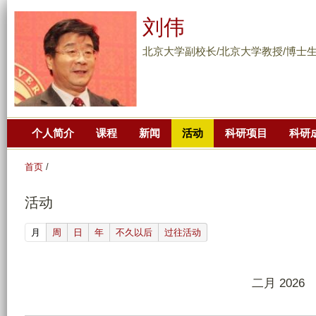
跳
刘伟
转
到
北京大学副校长/北京大学教授/博士
页
面
的
主
个人简介
课程
新闻
活动
科研项目
科研
要
内
首页
/
容
部
活动
分
(active tab)
月
周
日
年
不久以后
过往活动
二月 2026