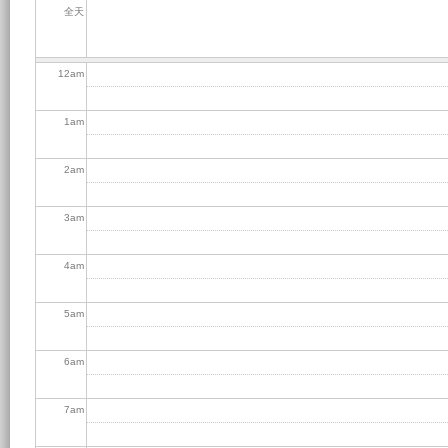
全天
12
am
1
am
2
am
3
am
4
am
5
am
6
am
7
am