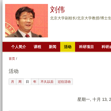
跳
刘伟
转
到
北京大学副校长/北京大学教授/博士
页
面
的
主
个人简介
课程
新闻
活动
科研项目
科研
要
内
首页
/
容
部
活动
分
(active tab)
月
周
日
年
不久以后
过往活动
星期一, 十月 13, 2