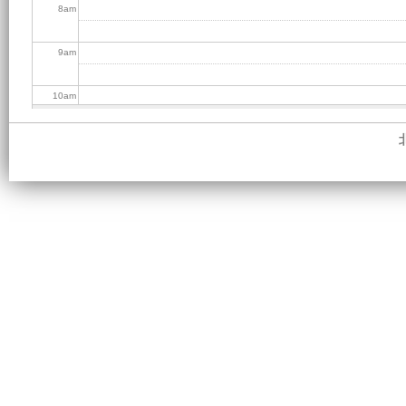
8
am
9
am
10
am
11
am
12
pm
1
pm
2
pm
3
pm
4
pm
5
pm