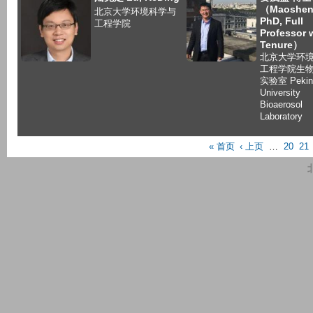
（Maoshen
北京大学环境科学与
PhD, Full
工程学院
Professor 
Tenure）
北京大学环
工程学院生
实验室 Pekin
University
Bioaerosol
Laboratory
P
« 首页
‹ 上页
…
20
21
a
g
e
s