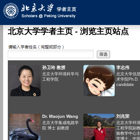
跳
转
到
页
北京大学学者主页 - 浏览主页站点
面
的
搜索
主
要
孙卫玲 教授
李志伟
内
北京大学环境科学与
北京大学信
容
工程学院
术学院Ph.D.
candidate
部
分
Dr. Maojun Wang
刘兆荣
北京大学集成电路学
北京大学环
院 博士 副教授
工程学院副
验教学中心
学博士，中