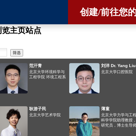
跳
创建/前往您
转
到
页
浏览主页站点
面
的
主
要
范汗青
刘洋 Dr. Yang Liu
内
北京大学环境科学与
北京大学口腔医院
容
工程学院 环境工程系
部
分
耿游子民
薄童
北京大学艺术学院
北京大学力学与工
科学学院助理教授
研究员，博士生导