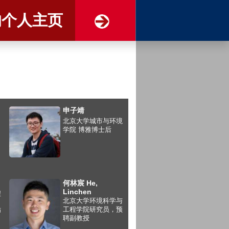
的个人主页
申子靖
北京大学城市与环境
学院 博雅博士后
何林宸 He,
Linchen
程
北京大学环境科学与
，
工程学院研究员，预
师
聘副教授