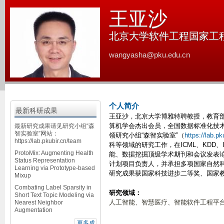
跳
王亚沙
转
到
北京大学软件工程国家工
页
wangyasha@pku.edu.cn
面
的
主
要
个人简介
内
最新科研成果
王亚沙，北京大学博雅特聘教授，教育
容
算机学会杰出会员，全国数据标准化技术
最新研究成果请见研究小组“森
智实验室”网站：
领研究小组“森智实验室”（
https://lab.p
部
https://lab.pkubir.cn/team
科等领域的研究工作，在ICML、KDD、ICD
分
ProtoMix: Augmenting Health
能、数据挖掘顶级学术期刊和会议发表论
Status Representation
计划项目负责人，并承担多项国家自然科
Learning via Prototype-based
研究成果获国家科技进步二等奖、国家
Mixup
Combating Label Sparsity in
研究领域：
Short Text Topic Modeling via
人工智能、智慧医疗、智能软件工程平
Nearest Neighbor
Augmentation
更多成