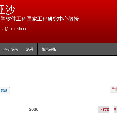
跳
亚沙
转
到
大学软件工程国家工程研究中心教授
页
ha@pku.edu.cn
面
的
主
科研成果
演讲
相关链接
要
内
容
部
分
导
往活动
2026
« 向前
向