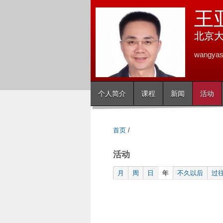
王
北京
wangyas
个人简介
课程
新闻
活动
首页
/
活动
(active tab)
月
周
日
年
不久以后
过