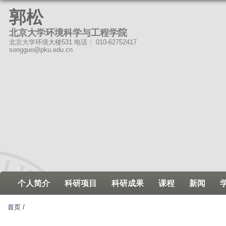
跳
郭松
转
北京大学环境科学与工程学院
到
北京大学环境大楼531 电话： 010-62752417
页
songguo@pku.edu.cn
面
的
主
要
内
容
部
分
个人简介
科研项目
科研成果
课程
新闻
首页
/