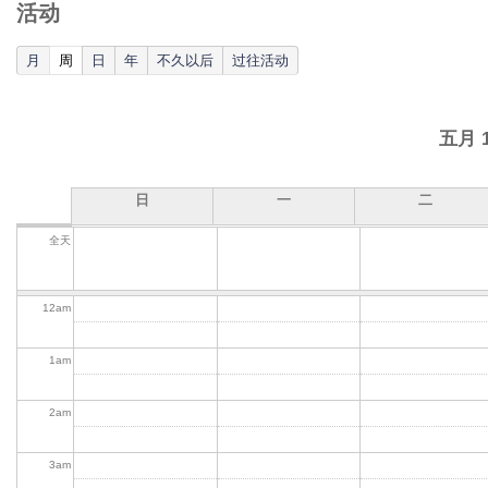
活动
(active tab)
月
周
日
年
不久以后
过往活动
五月 
日
一
二
全天
12
am
1
am
2
am
3
am