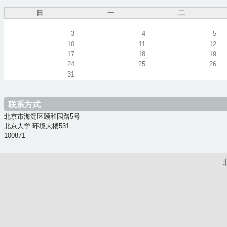
1
pm
日
一
二
2
pm
3
4
5
10
11
12
17
18
19
3
pm
24
25
26
31
4
pm
5
pm
联系方式
北京市海淀区颐和园路5号
北京大学 环境大楼531
6
pm
100871
7
pm
8
pm
9
pm
10
pm