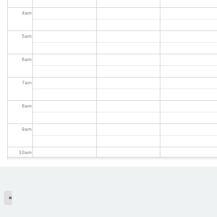
4
am
5
am
6
am
7
am
8
am
9
am
10
am
11
am
«
12
pm