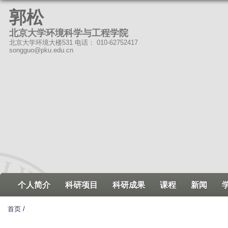
跳
郭松
转
北京大学环境科学与工程学院
到
北京大学环境大楼531 电话： 010-62752417
页
songguo@pku.edu.cn
面
的
主
要
内
容
部
分
个人简介
科研项目
科研成果
课程
新闻
首页
/