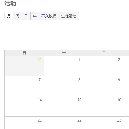
活动
(active tab)
月
周
日
年
不久以后
过往活动
日
一
二
31
1
2
7
8
9
14
15
16
21
22
23