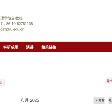
跳
转
到
物理学院副教授
页
，86-10-62761135
ang@pku.edu.cn
面
的
主
科研成果
演讲
相关链接
要
内
容
部
分
导
动
八月 2025
« 向前
向