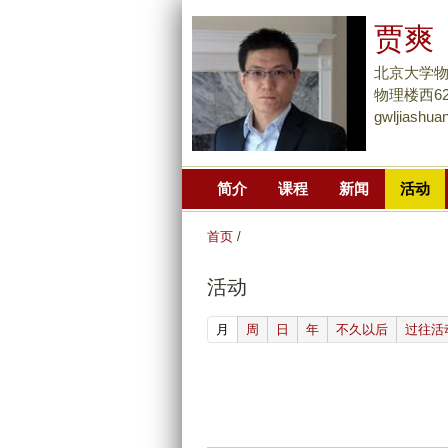
贾爽
北京大学
物理楼西627
gwljiashu
简介
课程
新闻
活动
首页
/
活动
(active tab)
月
周
日
年
不久以后
过往活