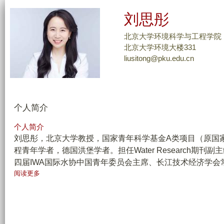
跳
刘思彤
转
到
北京大学环境科学与工程学院
页
北京大学环境大楼331
liusitong@pku.edu.cn
面
的
主
要
个人简介
内
容
个人简介
部
刘思彤，北京大学教授，国家青年科学基金A类项目（原国
分
程青年学者，德国洪堡学者。担任Water Research期刊副主编，N
四届IWA国际水协中国青年委员会主席、长江技术经济学
有
阅读更多
关
个
人
简
介