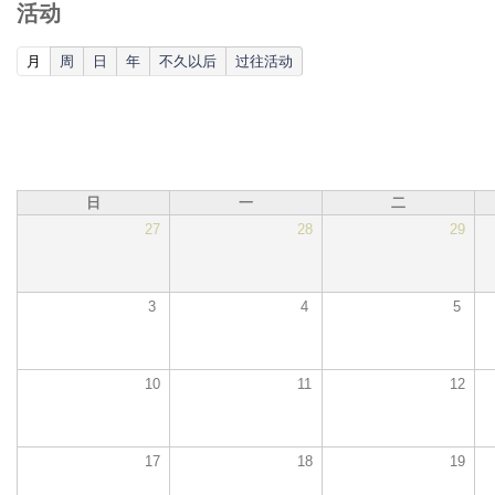
活动
(active tab)
月
周
日
年
不久以后
过往活动
日
一
二
27
28
29
3
4
5
10
11
12
17
18
19