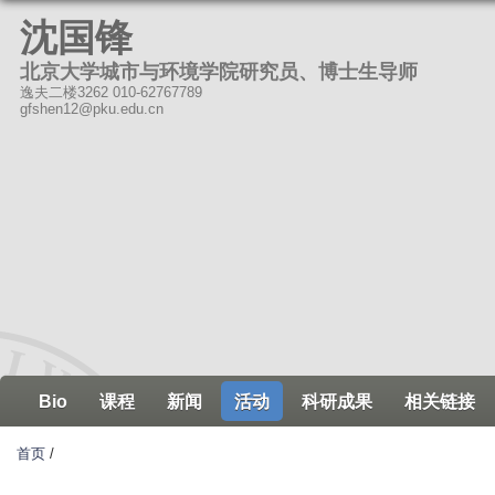
跳
沈国锋
转
北京大学城市与环境学院研究员、博士生导师
到
逸夫二楼3262 010-62767789
页
gfshen12@pku.edu.cn
面
的
主
要
内
容
部
分
Bio
课程
新闻
活动
科研成果
相关链接
首页
/