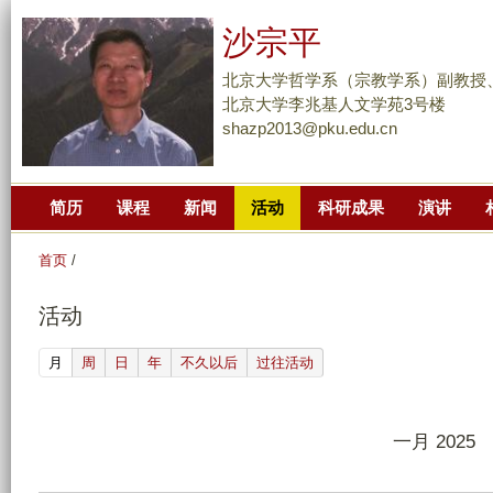
跳
沙宗平
转
到
北京大学哲学系（宗教学系）副教授
页
北京大学李兆基人文学苑3号楼
shazp2013@pku.edu.cn
面
的
主
简历
课程
新闻
活动
科研成果
演讲
要
内
首页
/
容
部
活动
分
(active tab)
月
周
日
年
不久以后
过往活动
一月 2025