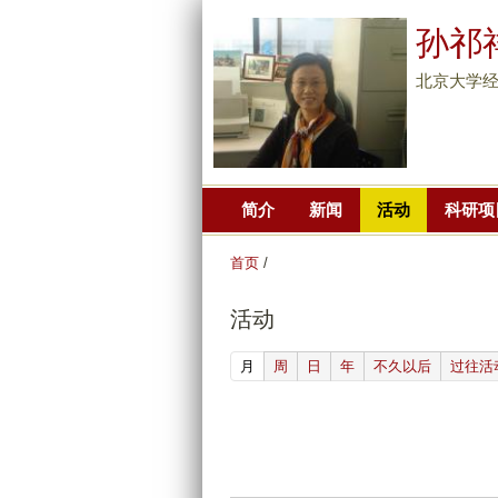
孙祁
北京大学经
简介
新闻
活动
科研项
首页
/
活动
(active tab)
月
周
日
年
不久以后
过往活