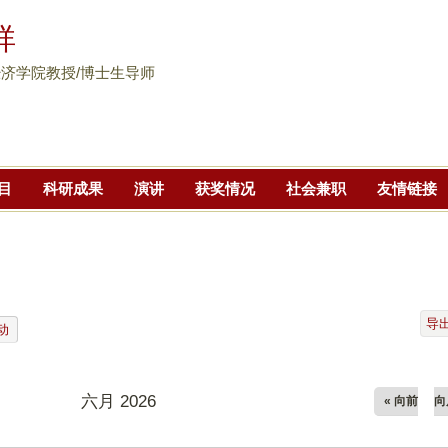
跳
祥
转
到
济学院教授/博士生导师
页
面
的
主
目
科研成果
演讲
获奖情况
社会兼职
友情链接
要
内
容
部
分
导
动
六月 2026
« 向前
向