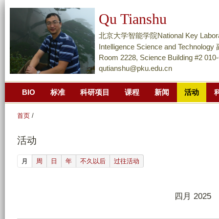
跳
Qu Tianshu
转
到
北京大学智能学院National Key Laboratory of
页
Intelligence Science and Techn
面
Room 2228, Science Building #2 010
qutianshu@pku.edu.cn
的
主
BIO
标准
科研项目
课程
新闻
活动
要
内
首页
/
容
部
活动
分
(active tab)
月
周
日
年
不久以后
过往活动
四月 2025