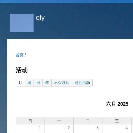
跳
转
qly
到
页
面
的
主
首页
/
要
内
活动
容
(active tab)
月
周
日
年
不久以后
过往活动
部
分
六月 2025
日
一
二
三
1
2
3
4