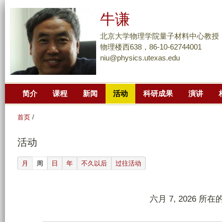
跳
牛谦
转
到
北京大学物理学院量子材料中心教授
页
物理楼西638，86-10-62744001
niu@physics.utexas.edu
面
的
主
简介
课程
新闻
活动
科研成果
演讲
要
内
首页
/
容
部
活动
分
(active tab)
月
周
日
年
不久以后
过往活动
六月 7, 2026 所